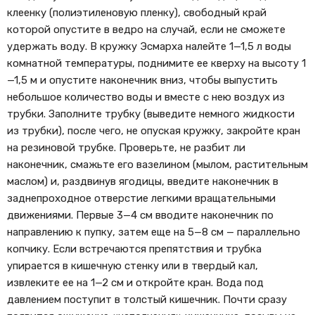
клеенку (полиэтиленовую пленку), свободный край
которой опустите в ведро на случай, если не сможете
удержать воду. В кружку Эсмарха налейте 1—1,5 л воды
комнатной температуры, поднимите ее кверху на высоту 1
—1,5 м и опустите наконечник вниз, чтобы выпустить
небольшое количество воды и вместе с нею воздух из
трубки. Заполните трубку (выведите немного жидкости
из трубки), после чего, не опуская кружку, закройте кран
на резиновой трубке. Проверьте, не разбит ли
наконечник, смажьте его вазелином (мылом, растительным
маслом) и, раздвинув ягодицы, введите наконечник в
заднепроходное отверстие легкими вращательными
движениями. Первые 3—4 см вводите наконечник по
направлению к пупку, затем еще на 5—8 см — параллельно
копчику. Если встречаются препятствия и трубка
упирается в кишечную стенку или в твердый кал,
извлеките ее на 1—2 см и откройте кран. Вода под
давлением поступит в толстый кишечник. Почти сразу