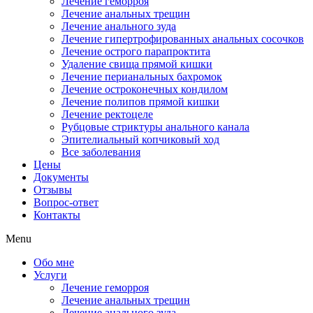
Лечение геморроя
Лечение анальных трещин
Лечение анального зуда
Лечение гипертрофированных анальных сосочков
Лечение острого парапроктита
Удаление свища прямой кишки
Лечение перианальных бахромок
Лечение остроконечных кондилом
Лечение полипов прямой кишки
Лечение ректоцеле
Рубцовые стриктуры анального канала
Эпителиальный копчиковый ход
Все заболевания
Цены
Документы
Отзывы
Вопрос-ответ
Контакты
Menu
Обо мне
Услуги
Лечение геморроя
Лечение анальных трещин
Лечение анального зуда