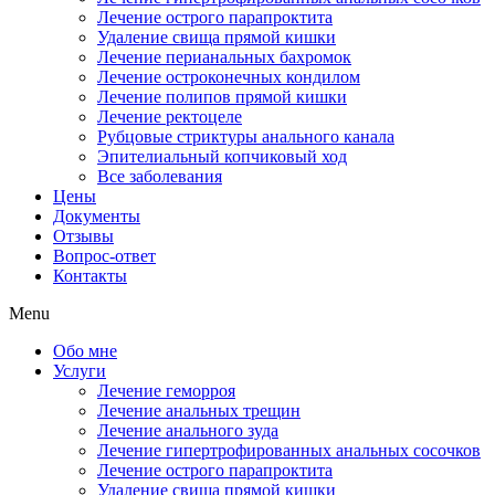
Лечение острого парапроктита
Удаление свища прямой кишки
Лечение перианальных бахромок
Лечение остроконечных кондилом
Лечение полипов прямой кишки
Лечение ректоцеле
Рубцовые стриктуры анального канала
Эпителиальный копчиковый ход
Все заболевания
Цены
Документы
Отзывы
Вопрос-ответ
Контакты
Menu
Обо мне
Услуги
Лечение геморроя
Лечение анальных трещин
Лечение анального зуда
Лечение гипертрофированных анальных сосочков
Лечение острого парапроктита
Удаление свища прямой кишки