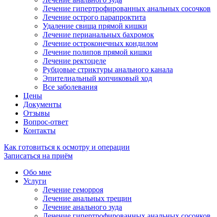
Лечение гипертрофированных анальных сосочков
Лечение острого парапроктита
Удаление свища прямой кишки
Лечение перианальных бахромок
Лечение остроконечных кондилом
Лечение полипов прямой кишки
Лечение ректоцеле
Рубцовые стриктуры анального канала
Эпителиальный копчиковый ход
Все заболевания
Цены
Документы
Отзывы
Вопрос-ответ
Контакты
Как готовиться к осмотру и операции
Записаться на приём
Обо мне
Услуги
Лечение геморроя
Лечение анальных трещин
Лечение анального зуда
Лечение гипертрофированных анальных сосочков