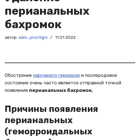
перианальных
бахромок
автор:
adm_proctlgrs
11.01.2022
Обострение
наружного геморроя
и послеродовое
состояние очень часто является отправной точкой
появления
перианальных бахромок.
Причины появления
перианальных
(геморроидальных